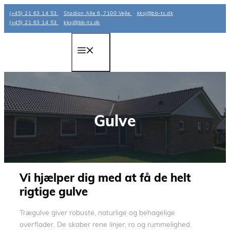
Hop
(+45) 21 63 14 53
Stadion Alle 6, 7100 Vejle
kksj@bb-ts.dk
til
(+45) 21 63 14 53
kksj@bb-ts.dk
indhold
Menu
Gulve
Vi hjælper dig med at få de helt
rigtige gulve
Trægulve giver robuste, naturlige og behagelige
overflader. De skaber rene linjer, ro og rummelighed.