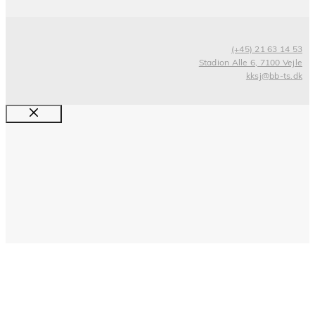
(+45) 21 63 14 53
Stadion Alle 6, 7100 Vejle
kksj@bb-ts.dk
Luk