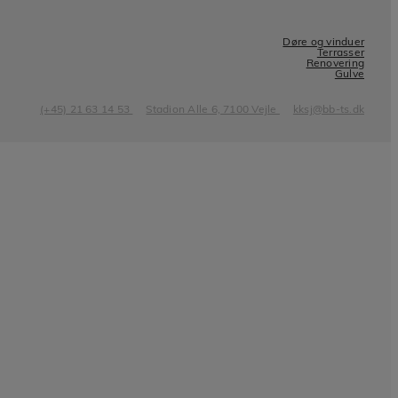
Døre og vinduer
Terrasser
Renovering
Gulve
(+45) 21 63 14 53
Stadion Alle 6, 7100 Vejle
kksj@bb-ts.dk