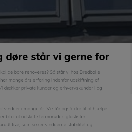
 døre står vi gerne for
 skal de bare renoveres? Så står vi hos Bredballe
har mange års erfaring indenfor udskiftning af
Vi dækker private kunder og erhvervskunder i og
f vinduer i mange år. Vi står også klar til at hjælpe
er bl.a. at udskifte termoruder, glaslister,
brudt træ, som sikrer vinduerne stabilitet og