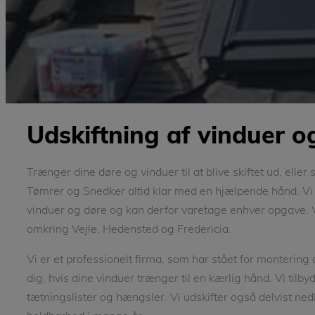
Udskiftning af vinduer og
Trænger dine døre og vinduer til at blive skiftet ud, eller
Tømrer og Snedker altid klar med en hjælpende hånd. Vi 
vinduer og døre og kan derfor varetage enhver opgave. 
omkring Vejle, Hedensted og Fredericia.
Vi er et professionelt firma, som har stået for montering a
dig, hvis dine vinduer trænger til en kærlig hånd. Vi tilbyd
tætningslister og hængsler. Vi udskifter også delvist ned