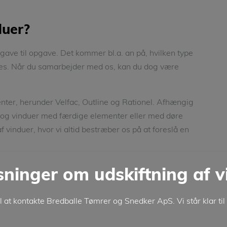
duer?
pgave til opgave. Det kommer bl.a. an på, hvilken type
ftes. Når du samarbejder med os, kan du dog være
ter, herunder Velfac, Outline og Rationel. Afhængig
e og vinduer med færdige elementer eller med døre
 vinduer, hvor vi altid bestræber os på at foreslå en
ysninger om udskiftning af 
at kontakte Bredballe Tømrer og Snedker ApS.​ Vi står klar til