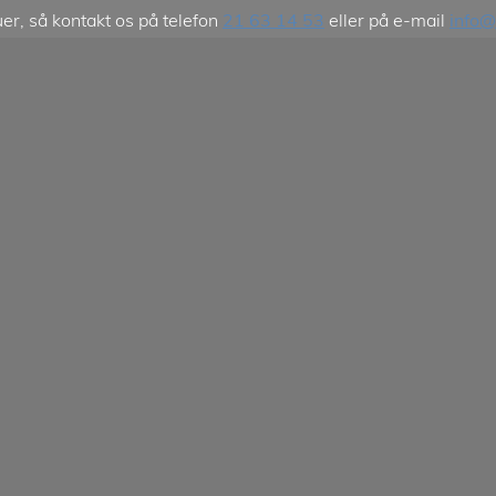
er, så kontakt os på telefon
21 63 14 53
eller på e-mail
info@