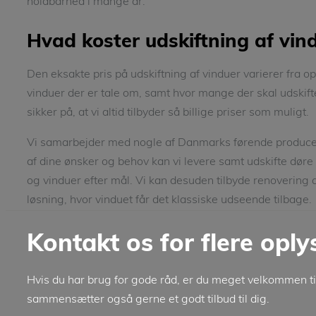
holdbarhed i mange år.
Hvad koster udskiftning af vin
Den eksakte pris på udskiftning af vinduer varierer fra o
vinduer der er tale om, samt hvor mange der skal udski
sikker på, at vi altid tilbyder så billige priser som muligt.
Vi samarbejder med nogle af Danmarks førende producen
af dine ønsker og behov kan vi levere samt udskifte dør
og vinduer efter mål. Vi kan desuden tilbyde renovering af
løsning, hvor vinduet får det klassiske udseende tilbage.
Kontakt os for flere opl
Hvis du har brug for gode råd, er du meget velkommen til 
sammensætter også gerne et godt tilbud til dig.