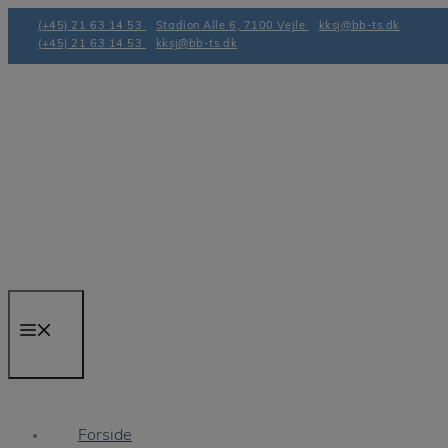
Hop
(+45) 21 63 14 53
Stadion Alle 6, 7100 Vejle
kksj@bb-ts.dk
til
(+45) 21 63 14 53
kksj@bb-ts.dk
indhold
Menu
Forside