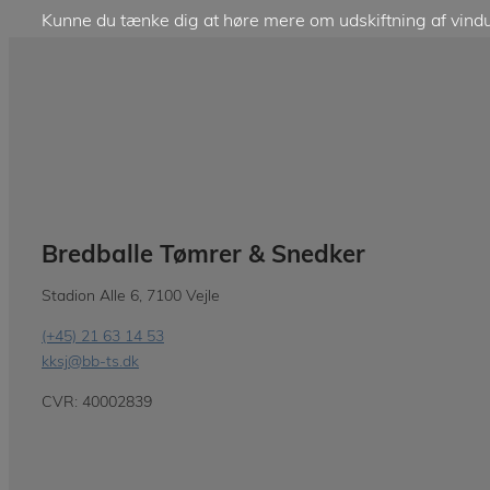
Kunne du tænke dig at høre mere om udskiftning af vindu
Bredballe Tømrer & Snedker
Stadion Alle 6, 7100 Vejle
(+45) 21 63 14 53
kksj@bb-ts.dk
CVR: 40002839